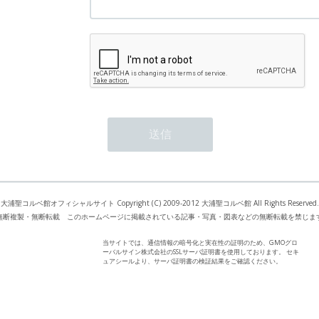
大浦聖コルベ館オフィシャルサイト Copyright (C) 2009-2012 大浦聖コルベ館 All Rights Reserved.
無断複製・無断転載 このホームページに掲載されている記事・写真・図表などの無断転載を禁じま
当サイトでは、通信情報の暗号化と実在性の証明のため、GMOグロ
ーバルサイン株式会社のSSLサーバ証明書を使用しております。 セキ
ュアシールより、サーバ証明書の検証結果をご確認ください。